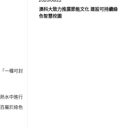
2020/08/22
澳科大致力推廣節能文化 建設可持續綠
色智慧校園
「一種可封
熱水中進行
百屬於綠色