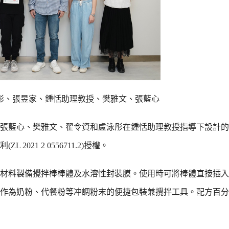
彤、張昱家、鍾恬助理教授、樊雅文、張藍心
張藍心、樊雅文、翟令資和盧泳彤在鍾恬助理教授指導下設計的
21 2 0556711.2)授權。
材料製備攪拌棒棒體及水溶性封裝膜。使用時可將棒體直接插入
作為奶粉、代餐粉等冲調粉末的便捷包裝兼攪拌工具。配方百分