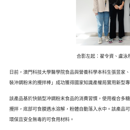
合影左起：翟令資、盧泳
日前，澳門科技大學醫學院食品與營養科學本科生張昱家、
裝沖調粉末的攪拌棒」成功獲得國家知識產權局實用新型專利(ZL 20
該產品基於快銷型冲調粉末食品的消費習慣，使用複合多糖
攪拌，底部可食膜遇水溶解，粉體自動落入水中。該產品可
環保且安全無毒的可食用材料。